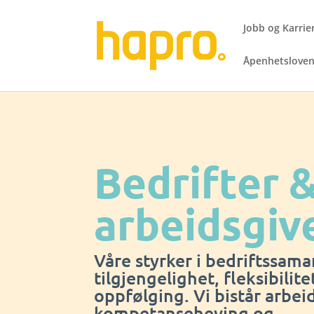
Jobb og Karrie
Åpenhetslove
Bedrifter 
arbeidsgiv
Våre styrker i bedriftssama
tilgjengelighet, fleksibilite
oppfølging. Vi bistår arbe
kompetanseheving og