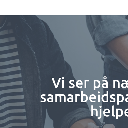
Vi ser på n
samarbeidspa
hjelp