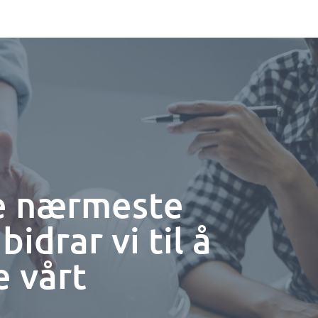
re nærmeste
drar vi til å
e vårt