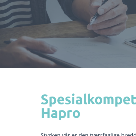
Spesialkompet
Hapro
Styrken vår er den tverrfaglige bred