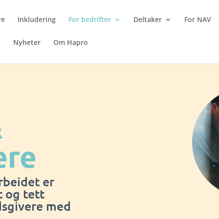
re
Inkludering
For bedrifter
Deltaker
For NAV
n
Nyheter
Om Hapro
&
ere
rbeidet er
t og tett
idsgivere med