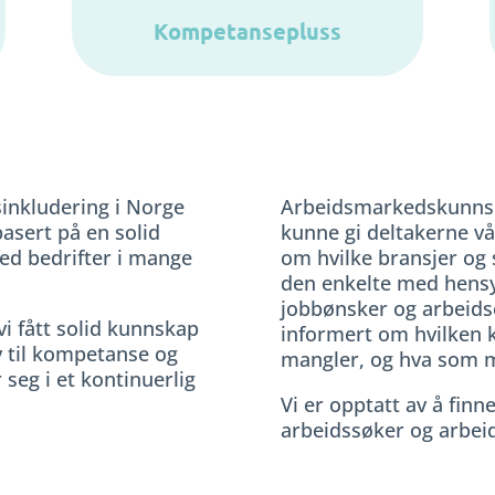
Kompetansepluss
sinkludering i Norge
Arbeidsmarkedskunnska
basert på en solid
kunne gi deltakerne vå
med bedrifter i mange
om hvilke bransjer og 
den enkelte med hensyn
jobbønsker og arbeidse
i fått solid kunnskap
informert om hvilken 
v til kompetanse og
mangler, og hva som må
seg i et kontinuerlig
Vi er opptatt av å fin
arbeidssøker og arbeid