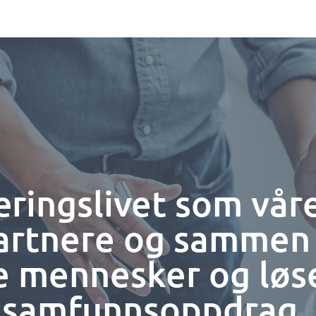
æringslivet som vå
rtnere og sammen bi
e mennesker og løs
samfunnsoppdrag.