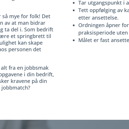
Tar utgangspunkt i a
Tett oppfølging av k
r så mye for folk! Det
etter ansettelse.
en av at man bidrar
Ordningen åpner for
 ta del i. Som bedrift
praksisperiode uten
ære et springbrett til
Målet er fast ansettel
mulighet kan skape
 hos personen det
alt fra en jobbsmak
pgavene i din bedrift,
sker kravene på din
od jobbmatch?