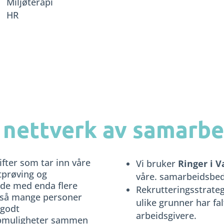
Miljøterapi
HR
t nettverk av samarb
ifter som tar inn våre
Vi bruker
Ringer i 
tprøving og
våre. samarbeidsbed
ide med enda flere
Rekrutteringsstrate
t så mange personer
ulike grunner har fa
 godt
arbeidsgivere.
obbmuligheter sammen